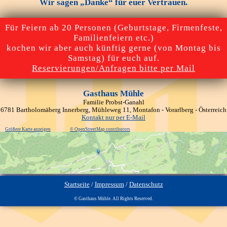
Wir sagen „Danke“ für euer Vertrauen.
Für Feiern ab 20 Personen (Geburtstage, Firmenfeste,
Familienfeiern etc.)
kochen wir aber auch künftig gerne (von Montag bis
Samstag) für euch auf.
Reservierungen/Anfragen bitte per Mail
Gasthaus Mühle
Familie Probst-Ganahl
6781 Bartholomäberg Innerberg, Mühleweg 11, Montafon - Vorarlberg - Österreich
Kontakt nur per E-Mail
Größere Karte anzeigen
© OpenStreetMap contributors
Startseite
/
Impressum
/
Datenschutz
© Gasthaus Mühle. All Rights Reserved.