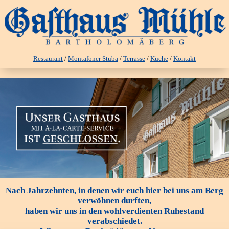
Restaurant
/
Montafoner Stuba
/
Terrasse
/
Küche
/
Kontakt
Nach Jahrzehnten, in denen wir euch hier bei uns am Berg
verwöhnen durften,
haben wir uns in den wohlverdienten Ruhestand
verabschiedet.